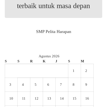
terbaik untuk masa depan
SMP Pelita Harapan
Agustus 2026
S
S
R
K
J
S
M
1
2
3
4
5
6
7
8
9
10
11
12
13
14
15
16