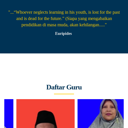
am
"...“Whoever neglects learning in his youth, is lost for the past
yak
and is dead for the future.” (Siapa yang mengabaikan
pendidikan di masa muda, akan kehilangan....."
Euripides
Daftar Guru