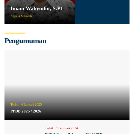
Imam Wahyudin, S.Pt
Kepala Sekolah
Pengumuman
Terbit :
4 Januari 2025
PPDB 2025 / 2026
Terbit :
3 Februari 2024