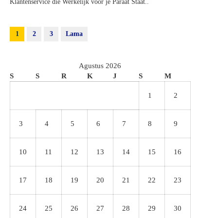
Klantenservice die Werkelijk voor je Paraat Staat..
1
2
3
Lama
Agustus 2026
S
S
R
K
J
S
M
1
2
3
4
5
6
7
8
9
10
11
12
13
14
15
16
17
18
19
20
21
22
23
24
25
26
27
28
29
30