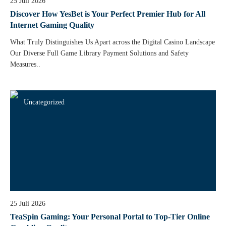
25 Juli 2026
Discover How YesBet is Your Perfect Premier Hub for All
Internet Gaming Quality
What Truly Distinguishes Us Apart across the Digital Casino Landscape
Our Diverse Full Game Library Payment Solutions and Safety
Measures..
Uncategorized
25 Juli 2026
TeaSpin Gaming: Your Personal Portal to Top-Tier Online