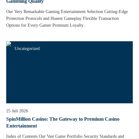
Gambling Quality
Our Very Remarkable Gaming Entertainment Selection Cutting-Edge
Protection Protocols and Honest Gameplay Flexible Transaction
Options for Every Gamer Premium Loyalty..
Uncategorized
25 Juli 2026
SpinMillion Casino: The Gateway to Premium Casino
Entertainment
Index of Contents Our Vast Game Portfolio Security Standards and