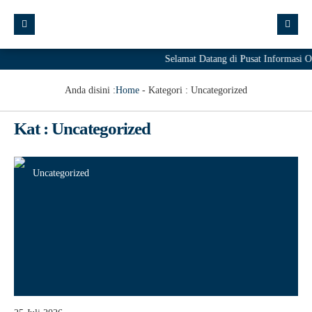
Selamat Datang di Pusat Informas
Anda disini :
Home
- Kategori :
Uncategorized
Kat : Uncategorized
Uncategorized