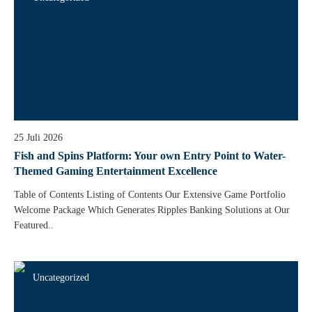
25 Juli 2026
Fish and Spins Platform: Your own Entry Point to Water-
Themed Gaming Entertainment Excellence
Table of Contents Listing of Contents Our Extensive Game Portfolio
Welcome Package Which Generates Ripples Banking Solutions at Our
Featured..
Uncategorized