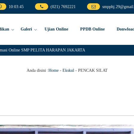
10
:
03
:
46
(021) 7692221
smpphj.29@gmail
dikan
Galeri
Ujian Online
PPDB Online
Donwloa
ormasi Online SMP PELITA HARAPAN JAKARTA
Anda disini :
Home
-
Ekskul
-
PENCAK SILAT