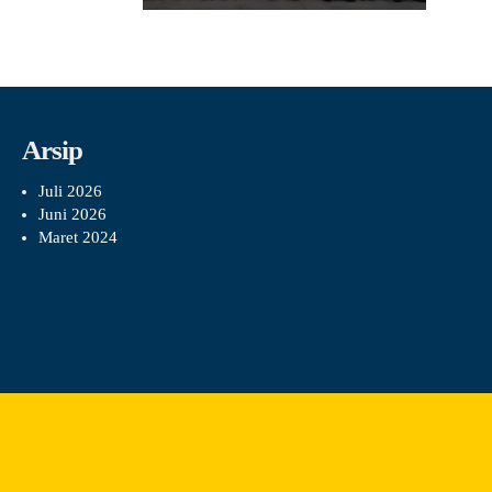
Arsip
Juli 2026
Juni 2026
Maret 2024