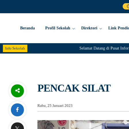
Beranda
Profil Sekolah
Direktori
Link Pendi
Info Sekolah
Selamat Datang di Pusat Inf
PENCAK SILAT
Rabu, 25 Januari 2023