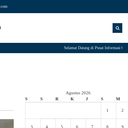
.com
d
Selamat Datang di Pusat Informasi Onl
Agustus 2026
S
S
R
K
J
S
M
1
2
3
4
5
6
7
8
9