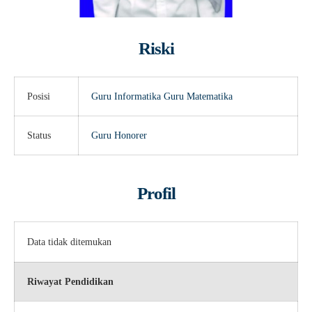
Riski
Posisi
Guru Informatika
Guru Matematika
Status
Guru Honorer
Profil
Data tidak ditemukan
Riwayat Pendidikan