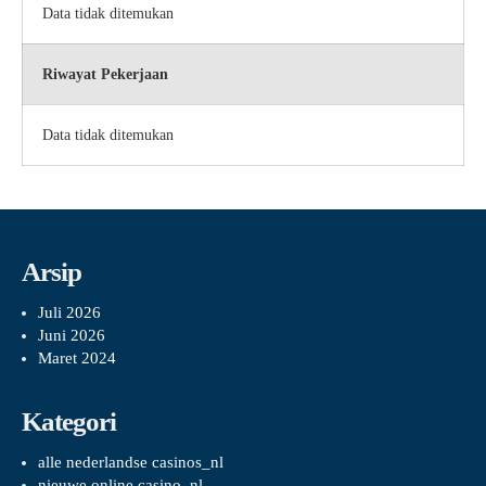
Data tidak ditemukan
Riwayat Pekerjaan
Data tidak ditemukan
Arsip
Juli 2026
Juni 2026
Maret 2024
Kategori
alle nederlandse casinos_nl
nieuwe online casino_nl