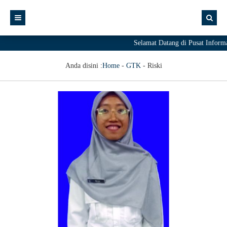
Selamat Datang di Pusat Inf
Anda disini :
Home
-
GTK
-
Riski