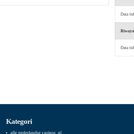
Data ti
Riwaya
Data ti
Kategori
alle nederlandse casinos_nl