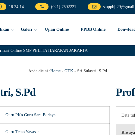
16
:
24
:
14
(021) 7692221
smpphj.29@gmail
dikan
Galeri
Ujian Online
PPDB Online
Donwloa
nformasi Online SMP PELITA HARAPAN JAKARTA
Anda disini :
Home
-
GTK
-
Sri Sulastri, S.Pd
tri, S.Pd
Prof
Guru PKn
Guru Seni Budaya
Data ti
Guru Tetap Yayasan
Riwaya