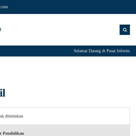
.com
d
Selamat Datang di Pusat Informa
il
dak ditemukan
t Pendidikan