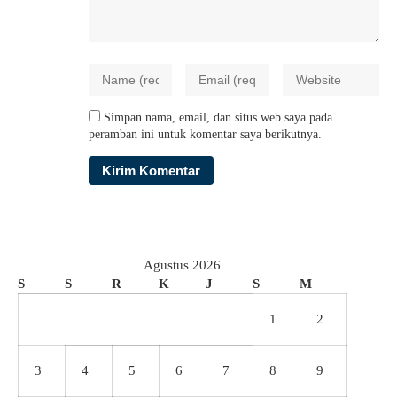
Simpan nama, email, dan situs web saya pada
peramban ini untuk komentar saya berikutnya.
Agustus 2026
S
S
R
K
J
S
M
1
2
3
4
5
6
7
8
9